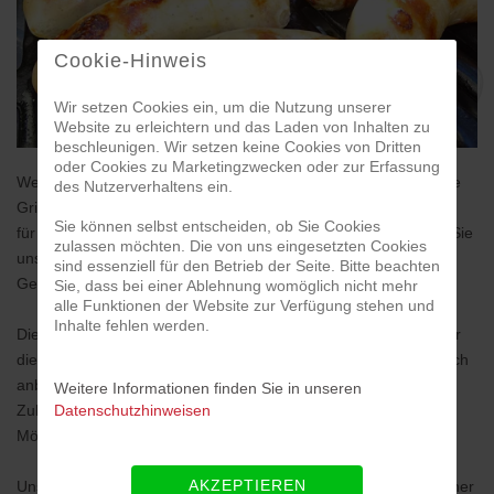
Cookie-Hinweis
Wir setzen Cookies ein, um die Nutzung unserer
Website zu erleichtern und das Laden von Inhalten zu
beschleunigen. Wir setzen keine Cookies von Dritten
oder Cookies zu Marketingzwecken oder zur Erfassung
Wenn Sie Wert auf gute Qualität legen und gerne eine knackige
des Nutzerverhaltens ein.
Grillwurst essen, dann sind die Vitus-Griller genau das Richtige
Sie können selbst entscheiden, ob Sie Cookies
für Sie. „Denn wir wissen noch, was in der Wurst ist!“ – fragen Sie
zulassen möchten. Die von uns eingesetzten Cookies
unsere Fachbetriebe gerne nach den Zutaten. Unser
sind essenziell für den Betrieb der Seite. Bitte beachten
Geheimrezept können wir natürlich nicht verraten.
Sie, dass bei einer Ablehnung womöglich nicht mehr
alle Funktionen der Website zur Verfügung stehen und
Inhalte fehlen werden.
Die Vitus-Griller sind die ersten Produkte, die Ihnen exklusiv nur
die Innungsfachbetriebe der Fleischer-Innung Mönchengladbach
anbieten. Halten Sie Ohren und Augen auf, denn auch für die
Weitere Informationen finden Sie in unseren
Datenschutzhinweisen
Zukunft planen wir weitere spezielle Angebote für echte
Mönchengladbacher.
AKZEPTIEREN
Unsere Meisterbetriebe halten eine große Auswahl verschiedener