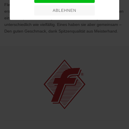
Fleisch-, Geflügel- und Wurstwaren für Sie bereit. Teilweise
ABLEHNEN
erstellen unsere Innungsmitglieder eigene Konserven oder bieten
einen Party- oder Catering-Service an. Die Leistungen sind so
unterschiedlich wie vielfältig. Eines haben sie aber gemeinsam –
Den guten Geschmack, dank Spitzenqualität aus Meisterhand.