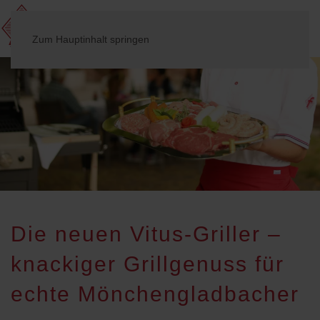
Zum Hauptinhalt springen
Die neuen Vitus-Griller –
knackiger Grillgenuss für
echte Mönchen­glad­bacher